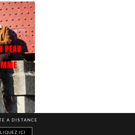
N PEAU
HOMME
TE A DISTANCE
LIQUEZ ICI