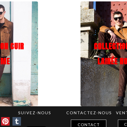
ION CUIR
COLLECTIO
MME
LAINÉE 
SUIVEZ-NOUS
CONTACTEZ-NOUS
VEN
C
CONTACT