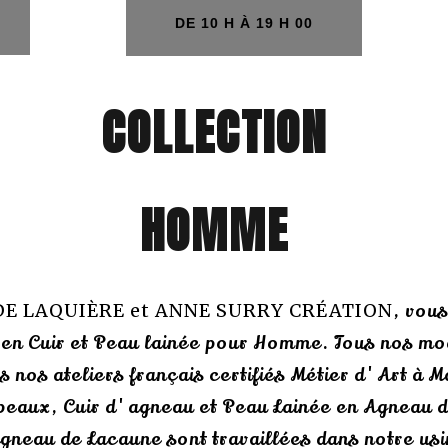
H
DE 10 H À 19 H 00
COLLECTION
HOMME
DE LAQUIÈRE et ANNE SURRY CRÉATION
, vous
 en Cuir et Peau lainée pour Homme. Tous nos mod
s nos ateliers français certifiés Métier d'Art à 
peaux, Cuir d'agneau et Peau Lainée en Agneau 
gneau de Lacaune sont travaillées dans notre usi