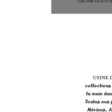
LUN-SAM 10 H/17 
USINE 
collections
la main dan
Toutes nos 
Mérinos, A