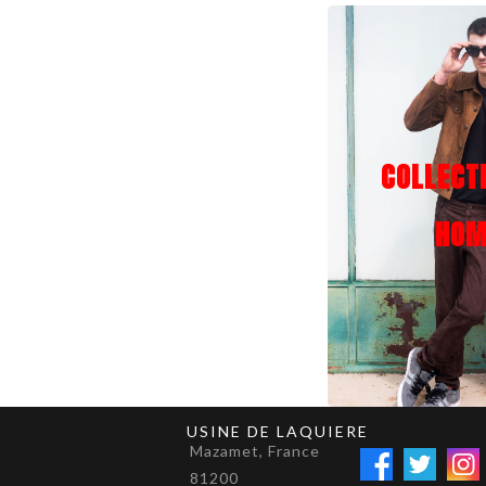
COLLECT
HO
USINE DE LAQUIERE
Mazamet, France
81200