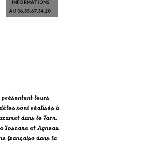
INFORMATIONS
AU 06.33.67.34.20
 présentent leurs
èles sont réalisés à
Mazamet dans le Tarn.
de Toscane et Agneau
ne française dans la