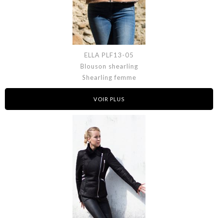
ELLA PLF13-05
Blouson shearling
Shearling femme
VOIR PLUS