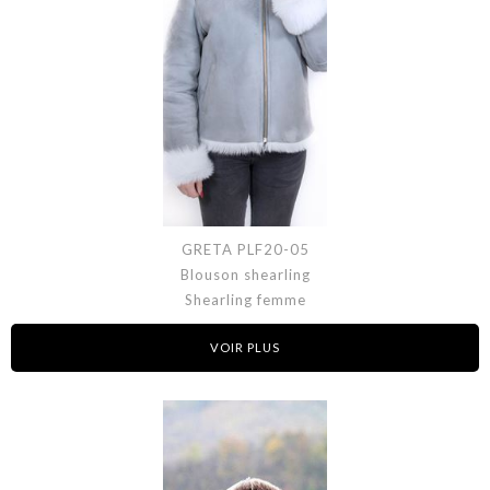
GRETA PLF20-05
Blouson shearling
Shearling femme
VOIR PLUS