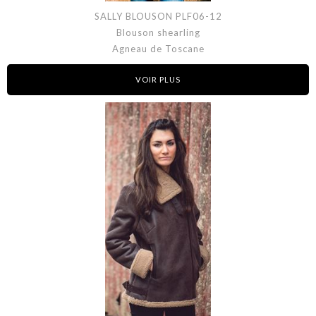
SALLY BLOUSON PLF06-12
Blouson shearling
Agneau de Toscane
VOIR PLUS