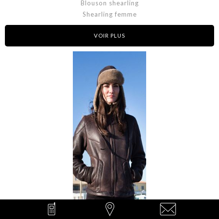
Blouson shearling
Shearling femme
VOIR PLUS