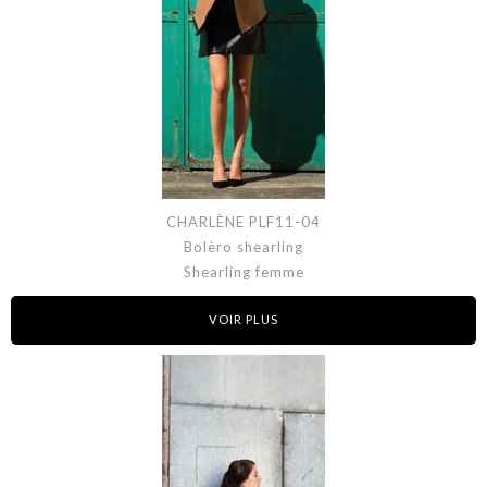
CHARLÈNE PLF11-04
Bolèro shearling
Shearling femme
VOIR PLUS