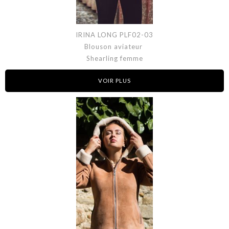
IRINA LONG PLF02-03
Blouson aviateur
Shearling femme
VOIR PLUS