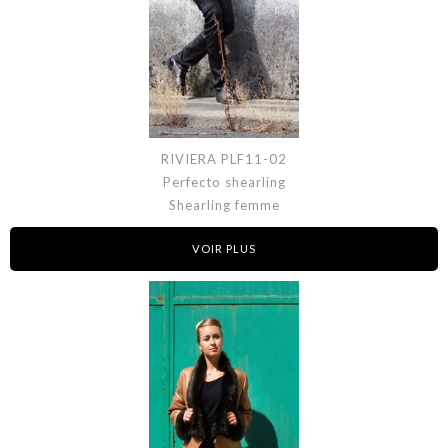
RIVIERA PLF11-02
Perfecto shearling
Shearling femme
VOIR PLUS