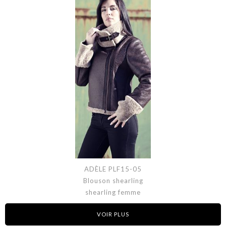
ADÈLE PLF15-05
Blouson shearling
shearling femme
VOIR PLUS