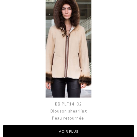
BB PLF14-02
Blouson shearling
Peau retournée
VOIR PLUS