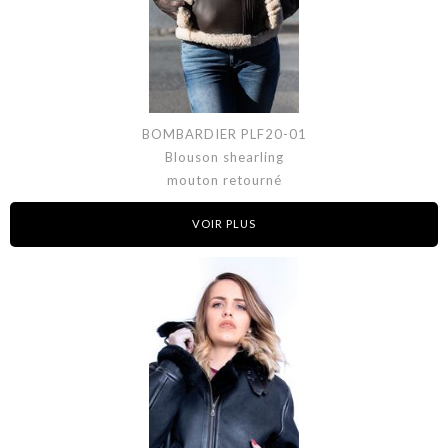
BOMBARDIER PLF20-01
Blouson shearling
mouton retourné
VOIR PLUS