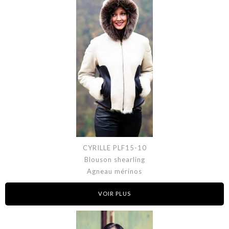
CYRILLE PLF15-10
Blouson shearling
Agneau mérinos
VOIR PLUS