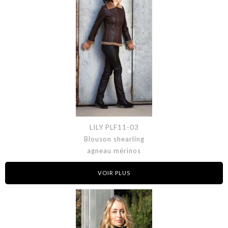
LILY PLF11-03
Blouson shearling
agneau mérinos
VOIR PLUS