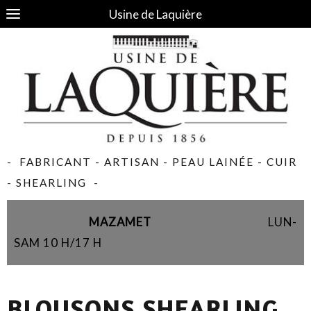
Usine de Laquière
- FABRICANT - ARTISAN - PEAU LAINÉE - CUIR
- SHEARLING -
MAZAMET
LUN-
SAM 10 H/17 H
BLOUSONS SHEARLING