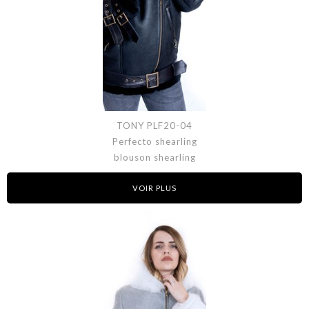
TONY PLF20-04
Perfecto shearling
blouson shearling
VOIR PLUS