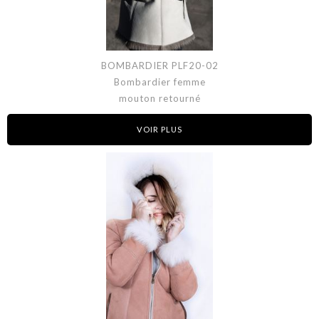
BOMBARDIER PLF20-02
Bombardier femme
mouton retourné
VOIR PLUS