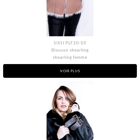
SISSI PLF20-03
Blouson shearling
shearling femme
VOIR PLUS