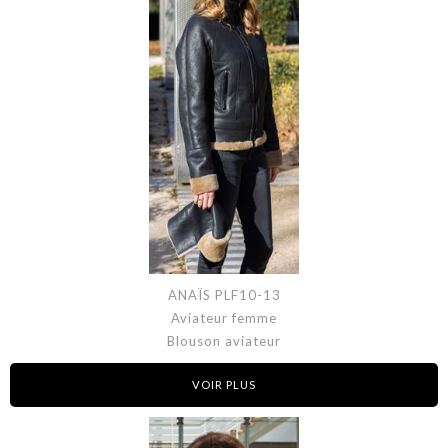
ANAÏS PLF10-13
Aviateur femme
Blouson aviateur
VOIR PLUS