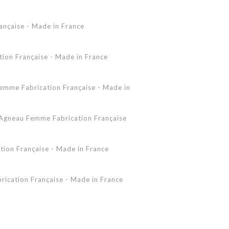
Accessoires Peau Lainée
ançaise - Made in France
Femme - Peau lainée - Coupe Vent
Femme - Cuir - Combinaison
Pantalon
on Française - Made in France
Shearling Femme
Shearling Homme
mme Fabrication Française - Made in
gneau Femme Fabrication Française
ion Française - Made in France
ication Française - Made in France
 - Made in France