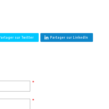
'BALTIMORE' Coupe vent en agneau merinos femme en Peau l
Française- Shearling
Partager sur Twitter
Partager sur LinkedIn