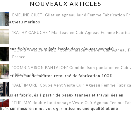
NOUVEAUX ARTICLES
EMELINE GILET' Gilet en agneau lainé Femme Fabrication Fr
ON
table agneau merinos
'KATHY CAPUCHE ' Manteau en Cuir Agneau Femme Fabricati
r chene finition velours (réalisable dans d'autres coloris)
'COMBINAISON ROBE ' Combinaison robe en Cuir Agneau Fe
France
'COMBINAISON PANTALON' Combinaison pantalon en Cuir A
- Made in France
bardier en peau de mouton retourné de fabrication 100%
'BALTIMORE' Coupe Vent Veste Cuir Agneau Femme Fabricat
onçus et fabriqués à partir de peaux tannées et travaillées en
'THELMA' double boutonnage Veste Cuir Agneau Femme Fabr
alisés
sur mesure
: nous vous garantissons
une qualité et une
.
'ERIKA 3/4' Veste Cuir Agneau Femme Fabrication Française