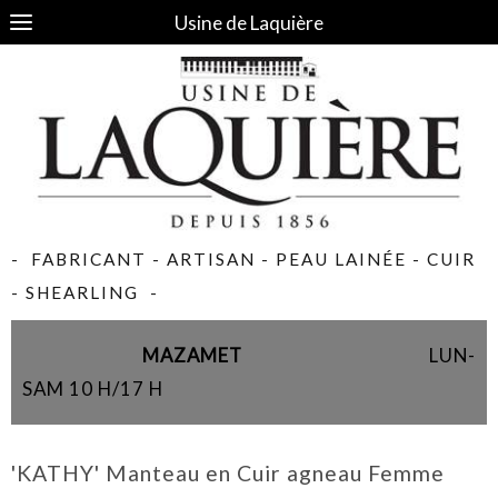
Usine de Laquière
- FABRICANT - ARTISAN - PEAU LAINÉE - CUIR
- SHEARLING -
MAZAMET
LUN-
SAM 10 H/17 H
'KATHY' Manteau en Cuir agneau Femme