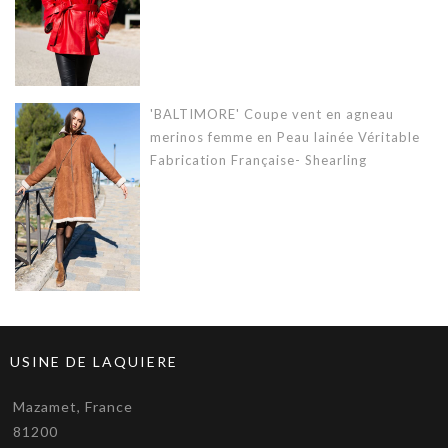
'BALTIMORE' Coupe vent en agneau
merinos femme en Peau lainée Véritable
Fabrication Française- Shearling
USINE DE LAQUIERE
Mazamet, France
81200