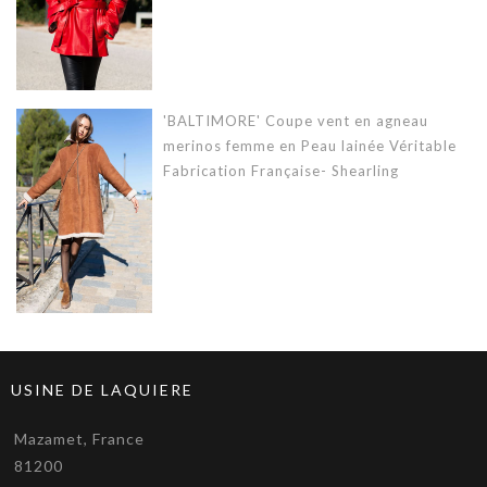
'BALTIMORE' Coupe vent en agneau
merinos femme en Peau lainée Véritable
Fabrication Française- Shearling
USINE DE LAQUIERE
Mazamet, France
81200