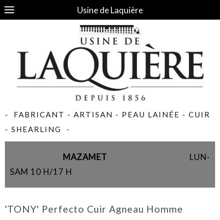
Usine de Laquière
- FABRICANT - ARTISAN - PEAU LAINÉE - CUIR
- SHEARLING -
MAZAMET
LUN-
SAM 10 H/17 H
'TONY' Perfecto Cuir Agneau Homme