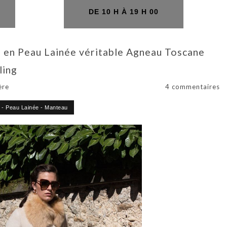
H
DE 10 H À 19 H 00
en Peau Lainée véritable Agneau Toscane
ling
ère
4 commentaires