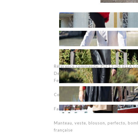
Référence commande: PLF13-04 ELLA L
Description: Manteau long en agneau To
Fermeture boucle bijou à la taille et bou
Couleur: agneau toscane golden (disponib
Fabriqué en France - Made in France
Manteau, veste, blouson, perfecto, bom
française