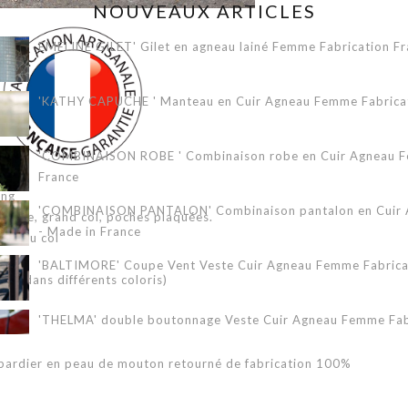
NOUVEAUX ARTICLES
EMELINE GILET' Gilet en agneau lainé Femme Fabrication Fr
'KATHY CAPUCHE ' Manteau en Cuir Agneau Femme Fabricati
'COMBINAISON ROBE ' Combinaison robe en Cuir Agneau Fe
France
ong
'COMBINAISON PANTALON' Combinaison pantalon en Cuir A
scane, grand col, poches plaquées.
- Made in France
ton au col
'BALTIMORE' Coupe Vent Veste Cuir Agneau Femme Fabricat
le dans différents coloris)
'THELMA' double boutonnage Veste Cuir Agneau Femme Fabr
bardier en peau de mouton retourné de fabrication 100%
'ERIKA 3/4' Veste Cuir Agneau Femme Fabrication Française