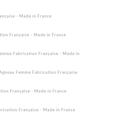
Accessoires Peau Lainée
ançaise - Made in France
Femme - Peau lainée - Coupe Vent
Femme - Cuir - Combinaison
Pantalon
on Française - Made in France
Shearling Femme
Shearling Homme
mme Fabrication Française - Made in
gneau Femme Fabrication Française
ion Française - Made in France
ication Française - Made in France
 - Made in France