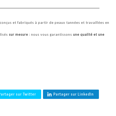
'BALTIMORE' Coupe vent en agneau merinos femme en Peau l
Française- Shearling
onçus et fabriqués à partir de peaux tannées et travaillées en
alisés
sur mesure
: nous vous garantissons
une qualité et une
.
Partager sur Twitter
Partager sur LinkedIn