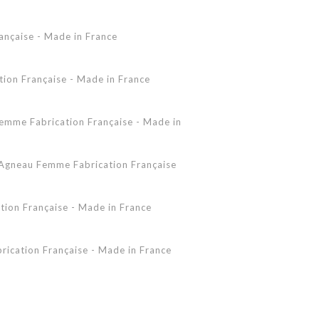
Accessoires Peau Lainée
ançaise - Made in France
Femme - Peau lainée - Coupe Vent
Femme - Cuir - Combinaison
Pantalon
on Française - Made in France
Shearling Femme
Shearling Homme
mme Fabrication Française - Made in
gneau Femme Fabrication Française
ion Française - Made in France
ication Française - Made in France
 - Made in France