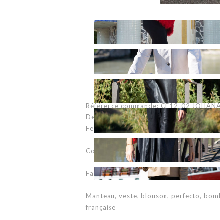
Référence commande: CF12-02 JOHAN
Description: Veste en cuir, col mao, poc
Fermeture boutannage côté
Couleur: agneau plongé turquoise (dispo
Fabriqué en France - Made in France
Manteau, veste, blouson, perfecto, bom
française