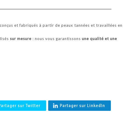
'BALTIMORE' Coupe vent en agneau merinos femme en Peau l
Française- Shearling
onçus et fabriqués à partir de peaux tannées et travaillées en
alisés
sur mesure
: nous vous garantissons
une qualité et une
.
Partager sur Twitter
Partager sur LinkedIn