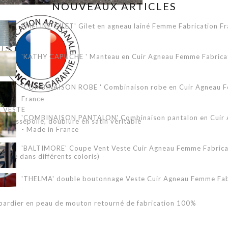
NOUVEAUX ARTICLES
EMELINE GILET' Gilet en agneau lainé Femme Fabrication Fr
'KATHY CAPUCHE ' Manteau en Cuir Agneau Femme Fabricati
'COMBINAISON ROBE ' Combinaison robe en Cuir Agneau Fe
France
A VESTE
'COMBINAISON PANTALON' Combinaison pantalon en Cuir A
he passepoile, doublure en satin véritable
- Made in France
'BALTIMORE' Coupe Vent Veste Cuir Agneau Femme Fabricat
nible dans différents coloris)
'THELMA' double boutonnage Veste Cuir Agneau Femme Fabr
bardier en peau de mouton retourné de fabrication 100%
'ERIKA 3/4' Veste Cuir Agneau Femme Fabrication Française