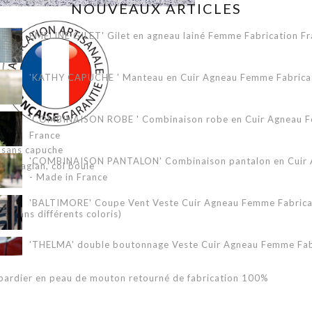
NOUVEAUX ARTICLES
EMELINE GILET' Gilet en agneau lainé Femme Fabrication Fr
'KATHY CAPUCHE ' Manteau en Cuir Agneau Femme Fabricati
'COMBINAISON ROBE ' Combinaison robe en Cuir Agneau Fe
France
sans capuche
'COMBINAISON PANTALON' Combinaison pantalon en Cuir A
es raglan, col boule
- Made in France
'BALTIMORE' Coupe Vent Veste Cuir Agneau Femme Fabricat
le dans différents coloris)
'THELMA' double boutonnage Veste Cuir Agneau Femme Fabr
bardier en peau de mouton retourné de fabrication 100%
'ERIKA 3/4' Veste Cuir Agneau Femme Fabrication Française