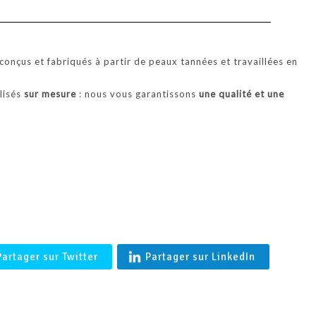
'BALTIMORE' Coupe vent en agneau merinos femme en Peau l
Française- Shearling
onçus et fabriqués à partir de peaux tannées et travaillées en
alisés
sur mesure
: nous vous garantissons
une qualité et une
.
Partager sur Twitter
Partager sur LinkedIn