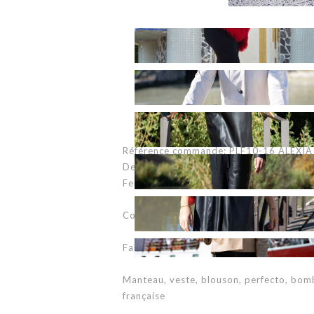
Référence commande: PLF10-16 ALEXIA 
Description: Manteau longueur 3/4, poch
Fermeture brides tressées avec boutons
Couleur: agneau toscane nacre (disponib
Fabriqué en France - Made in France
Manteau, veste, blouson, perfecto, bom
française