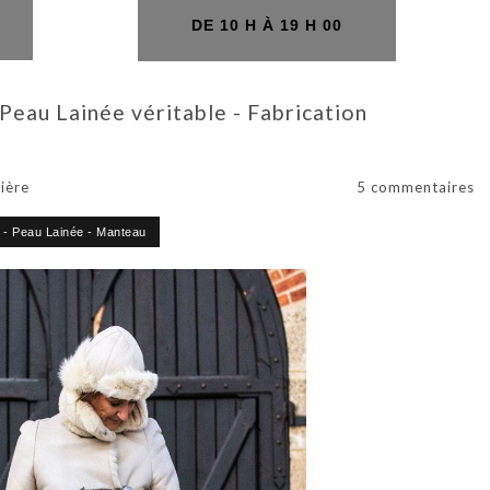
H
DE 10 H À 19 H 00
eau Lainée véritable - Fabrication
ière
5 commentaires