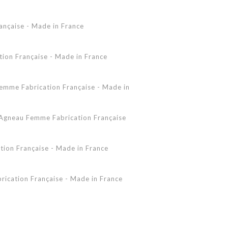
Accessoires Peau Lainée
ançaise - Made in France
Femme - Peau lainée - Coupe Vent
Femme - Cuir - Combinaison
Pantalon
on Française - Made in France
Shearling Femme
Shearling Homme
mme Fabrication Française - Made in
gneau Femme Fabrication Française
ion Française - Made in France
ication Française - Made in France
 - Made in France