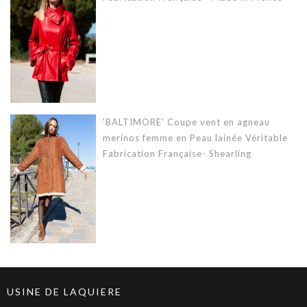
'BALTIMORE' Coupe vent en agneau
merinos femme en Peau lainée Véritable
Fabrication Française- Shearling
USINE DE LAQUIERE