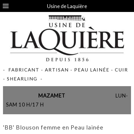
Usine de Laquière
- FABRICANT - ARTISAN - PEAU LAINÉE - CUIR
- SHEARLING -
MAZAMET
LUN-
SAM 10 H/17 H
'BB' Blouson femme en Peau lainée