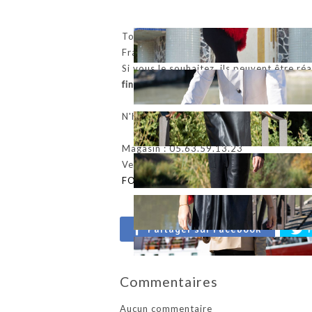
Tous nos vêtements sont intégralement c
France.
Si vous le souhaitez, ils peuvent être ré
finition excellentes
, et un service soigné
N'hésitez pas à nous contacter :
Magasin : 05.63.59.13.23
Vente à distance : 06.33.67.34.20
FORMULAIRE DE CONTACT
Partager sur Facebook
Commentaires
Aucun commentaire