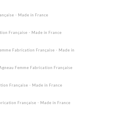
Accessoires Peau Lainée
ançaise - Made in France
Femme - Peau lainée - Coupe Vent
Femme - Cuir - Combinaison
Pantalon
on Française - Made in France
Shearling Femme
Shearling Homme
mme Fabrication Française - Made in
gneau Femme Fabrication Française
ion Française - Made in France
ication Française - Made in France
 - Made in France