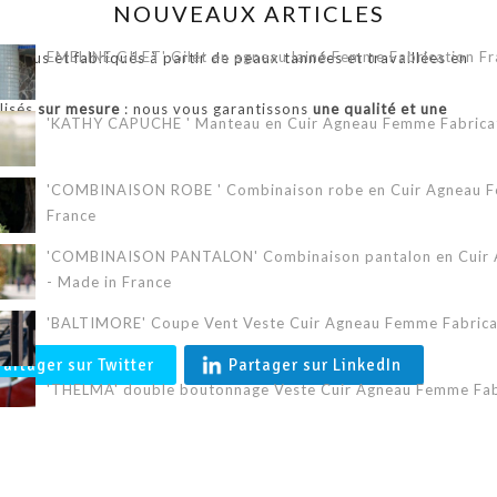
NOUVEAUX ARTICLES
EMELINE GILET' Gilet en agneau lainé Femme Fabrication Fr
onçus et fabriqués à partir de peaux tannées et travaillées en
alisés
sur mesure
: nous vous garantissons
une qualité et une
'KATHY CAPUCHE ' Manteau en Cuir Agneau Femme Fabricati
.
'COMBINAISON ROBE ' Combinaison robe en Cuir Agneau Fe
France
'COMBINAISON PANTALON' Combinaison pantalon en Cuir A
- Made in France
'BALTIMORE' Coupe Vent Veste Cuir Agneau Femme Fabricat
Partager sur Twitter
Partager sur LinkedIn
'THELMA' double boutonnage Veste Cuir Agneau Femme Fabr
'ERIKA 3/4' Veste Cuir Agneau Femme Fabrication Française