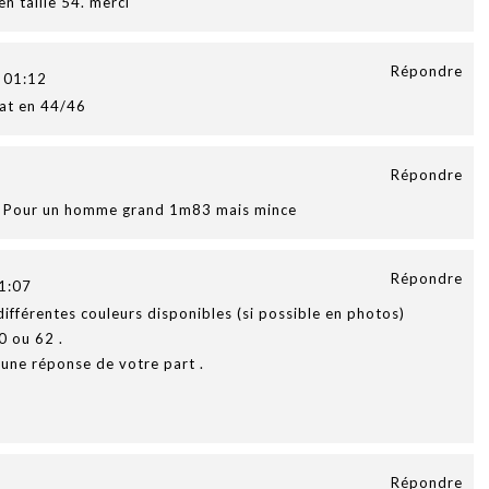
en taille 54. merci
Répondre
 01:12
oat en 44/46
Répondre
au. Pour un homme grand 1m83 mais mince
Répondre
1:07
ifférentes couleurs disponibles (si possible en photos)
60 ou 62 .
'une réponse de votre part .
Répondre