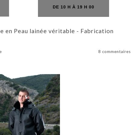
H
DE 10 H À 19 H 00
en Peau lainée véritable - Fabrication
e
8 commentaires