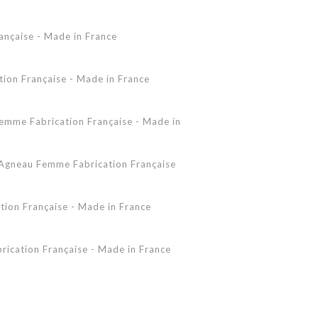
Accessoires Peau Lainée
ançaise - Made in France
Femme - Peau lainée - Coupe Vent
Femme - Cuir - Combinaison
Pantalon
on Française - Made in France
Shearling Femme
Shearling Homme
mme Fabrication Française - Made in
gneau Femme Fabrication Française
ion Française - Made in France
ication Française - Made in France
 - Made in France