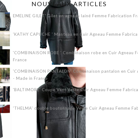
NOUVEAUX ARTICLES
EMELINE GILET' Gilet en agneau lainé Femme Fabrication Fr
'KATHY CAPUCHE ' Manteau en Cuir Agneau Femme Fabricati
'COMBINAISON ROBE ' Combinaison robe en Cuir Agneau Fe
France
'COMBINAISON PANTALON' Combinaison pantalon en Cuir A
- Made in France
'BALTIMORE' Coupe Vent Veste Cuir Agneau Femme Fabricat
'THELMA' double boutonnage Veste Cuir Agneau Femme Fabr
'ERIKA 3/4' Veste Cuir Agneau Femme Fabrication Française