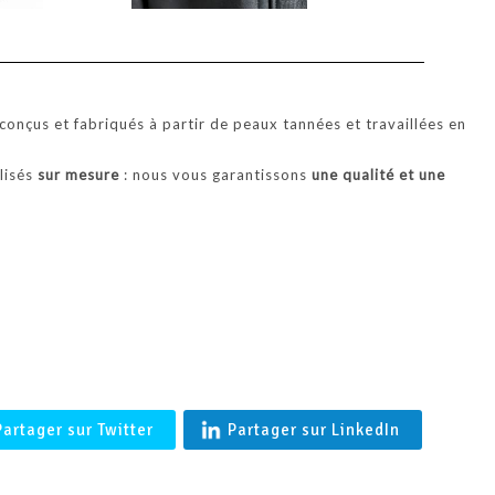
'BALTIMORE' Coupe vent en agneau merinos femme en Peau l
Française- Shearling
onçus et fabriqués à partir de peaux tannées et travaillées en
alisés
sur mesure
: nous vous garantissons
une qualité et une
.
Partager sur Twitter
Partager sur LinkedIn