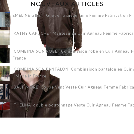
NOUVEAUX ARTICLES
EMELINE GILET' Gilet en agneau lainé Femme Fabrication Fr
'KATHY CAPUCHE ' Manteau en Cuir Agneau Femme Fabricati
'COMBINAISON ROBE ' Combinaison robe en Cuir Agneau Fe
France
'COMBINAISON PANTALON' Combinaison pantalon en Cuir A
- Made in France
'BALTIMORE' Coupe Vent Veste Cuir Agneau Femme Fabricat
'THELMA' double boutonnage Veste Cuir Agneau Femme Fabr
'ERIKA 3/4' Veste Cuir Agneau Femme Fabrication Française