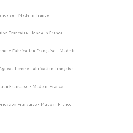
Accessoires Peau Lainée
ançaise - Made in France
Femme - Peau lainée - Coupe Vent
Femme - Cuir - Combinaison
Pantalon
on Française - Made in France
Shearling Femme
Shearling Homme
mme Fabrication Française - Made in
gneau Femme Fabrication Française
ion Française - Made in France
ication Française - Made in France
 - Made in France