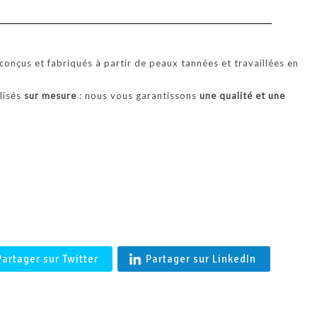
'BALTIMORE' Coupe vent en agneau merinos femme en Peau l
Française- Shearling
onçus et fabriqués à partir de peaux tannées et travaillées en
alisés
sur mesure
: nous vous garantissons
une qualité et une
.
Partager sur Twitter
Partager sur LinkedIn