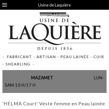
Usine de Laquière
- FABRICANT - ARTISAN - PEAU LAINÉE - CUIR
- SHEARLING -
MAZAMET
LUN-
SAM 10 H/17 H
'HELMA Court' Veste femme en Peau lainée