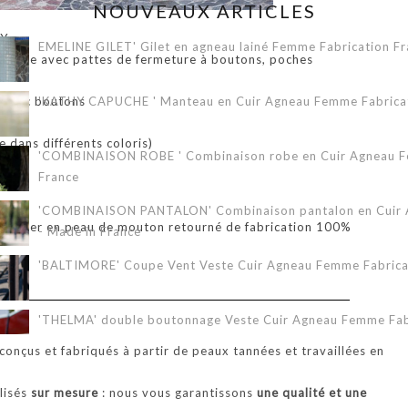
NOUVEAUX ARTICLES
LY
EMELINE GILET' Gilet en agneau lainé Femme Fabrication Fr
audine avec pattes de fermeture à boutons, poches
s avec boutons
'KATHY CAPUCHE ' Manteau en Cuir Agneau Femme Fabricati
 dans différents coloris)
'COMBINAISON ROBE ' Combinaison robe en Cuir Agneau Fe
France
'COMBINAISON PANTALON' Combinaison pantalon en Cuir A
bardier en peau de mouton retourné de fabrication 100%
- Made in France
'BALTIMORE' Coupe Vent Veste Cuir Agneau Femme Fabricat
'THELMA' double boutonnage Veste Cuir Agneau Femme Fabr
onçus et fabriqués à partir de peaux tannées et travaillées en
'ERIKA 3/4' Veste Cuir Agneau Femme Fabrication Française
alisés
sur mesure
: nous vous garantissons
une qualité et une