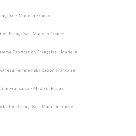
Accessoires Peau Lainée
ançaise - Made in France
Femme - Peau lainée - Coupe Vent
Femme - Cuir - Combinaison
Pantalon
on Française - Made in France
Shearling Femme
Shearling Homme
mme Fabrication Française - Made in
gneau Femme Fabrication Française
ion Française - Made in France
ication Française - Made in France
 - Made in France