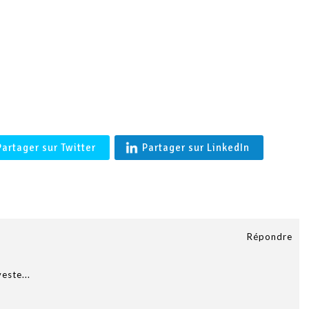
.
'BALTIMORE' Coupe vent en agneau merinos femme en Peau l
Française- Shearling
Partager sur Twitter
Partager sur LinkedIn
Répondre
este...