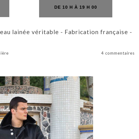
H
DE 10 H À 19 H 00
u lainée véritable - Fabrication française -
ière
4 commentaires