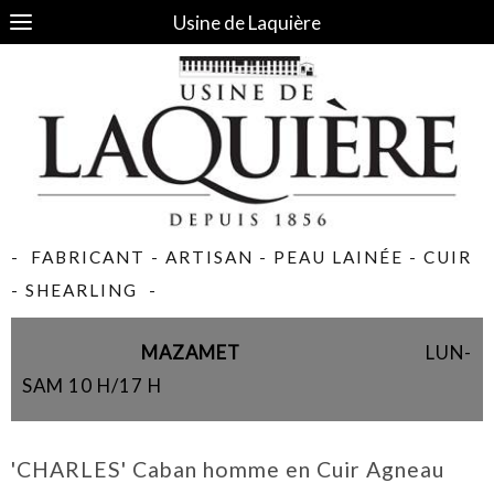
Usine de Laquière
- FABRICANT - ARTISAN - PEAU LAINÉE - CUIR
- SHEARLING -
MAZAMET
LUN-
SAM 10 H/17 H
'CHARLES' Caban homme en Cuir Agneau