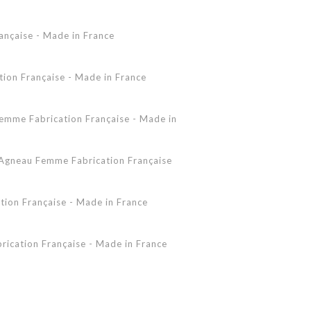
Accessoires Peau Lainée
ançaise - Made in France
Femme - Peau lainée - Coupe Vent
Femme - Cuir - Combinaison
Pantalon
on Française - Made in France
Shearling Femme
Shearling Homme
mme Fabrication Française - Made in
gneau Femme Fabrication Française
ion Française - Made in France
ication Française - Made in France
 - Made in France