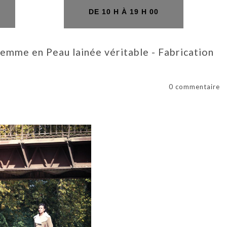
H
DE 10 H À 19 H 00
mme en Peau lainée véritable - Fabrication
0 commentaire