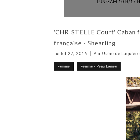
LUN-SAM 10 H/17 
'CHRISTELLE Court' Caban fe
française - Shearling
Juillet 27, 2016
Par Usine de Laquière