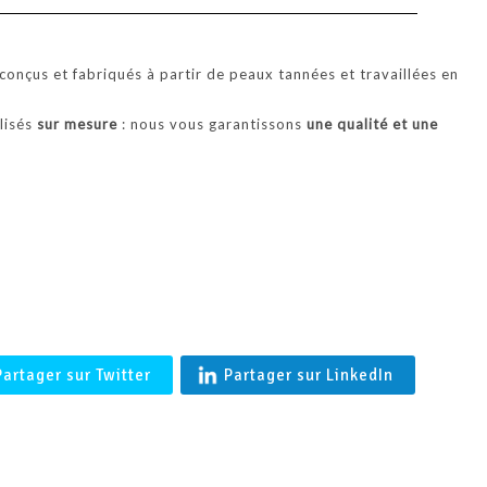
'BALTIMORE' Coupe vent en agneau merinos femme en Peau l
Française- Shearling
onçus et fabriqués à partir de peaux tannées et travaillées en
alisés
sur mesure
: nous vous garantissons
une qualité et une
.
Partager sur Twitter
Partager sur LinkedIn