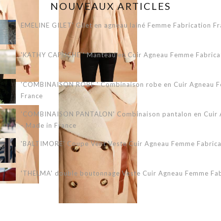
NOUVEAUX ARTICLES
EMELINE GILET' Gilet en agneau lainé Femme Fabrication Fr
'KATHY CAPUCHE ' Manteau en Cuir Agneau Femme Fabricati
'COMBINAISON ROBE ' Combinaison robe en Cuir Agneau Fe
France
'COMBINAISON PANTALON' Combinaison pantalon en Cuir A
- Made in France
'BALTIMORE' Coupe Vent Veste Cuir Agneau Femme Fabricat
'THELMA' double boutonnage Veste Cuir Agneau Femme Fabr
'ERIKA 3/4' Veste Cuir Agneau Femme Fabrication Française