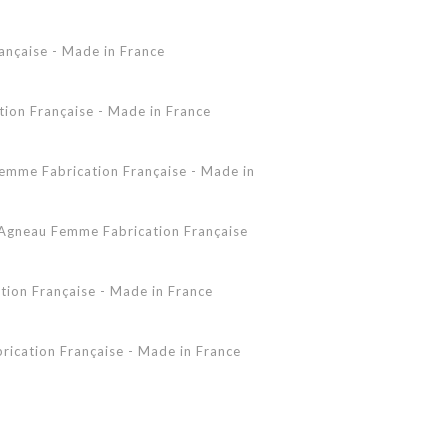
Accessoires Peau Lainée
ançaise - Made in France
Femme - Peau lainée - Coupe Vent
Femme - Cuir - Combinaison
Pantalon
on Française - Made in France
Shearling Femme
Shearling Homme
mme Fabrication Française - Made in
gneau Femme Fabrication Française
ion Française - Made in France
ication Française - Made in France
 - Made in France