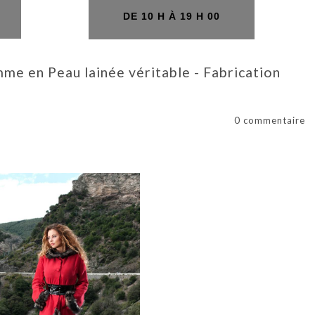
H
DE 10 H À 19 H 00
me en Peau lainée véritable - Fabrication
0 commentaire