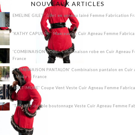
NOUVEAUX ARTICLES
EMELINE GILET' Gilet en agneau lainé Femme Fabrication Fr
'KATHY CAPUCHE ' Manteau en Cuir Agneau Femme Fabricati
'COMBINAISON ROBE ' Combinaison robe en Cuir Agneau Fe
France
'COMBINAISON PANTALON' Combinaison pantalon en Cuir A
- Made in France
'BALTIMORE' Coupe Vent Veste Cuir Agneau Femme Fabricat
'THELMA' double boutonnage Veste Cuir Agneau Femme Fabr
'ERIKA 3/4' Veste Cuir Agneau Femme Fabrication Française