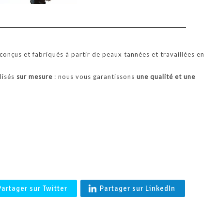
'BALTIMORE' Coupe vent en agneau merinos femme en Peau l
Française- Shearling
onçus et fabriqués à partir de peaux tannées et travaillées en
alisés
sur mesure
: nous vous garantissons
une qualité et une
.
Partager sur Twitter
Partager sur LinkedIn