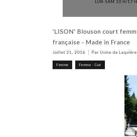
LUN-SAM 10 H/17 
'LISON' Blouson court femme
française - Made in France
Juillet 21, 2016
Par Usine de Laquière