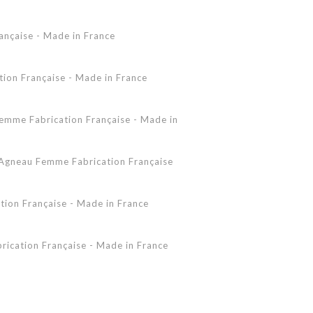
Accessoires Peau Lainée
ançaise - Made in France
Femme - Peau lainée - Coupe Vent
Femme - Cuir - Combinaison
Pantalon
on Française - Made in France
Shearling Femme
Shearling Homme
mme Fabrication Française - Made in
gneau Femme Fabrication Française
ion Française - Made in France
ication Française - Made in France
 - Made in France