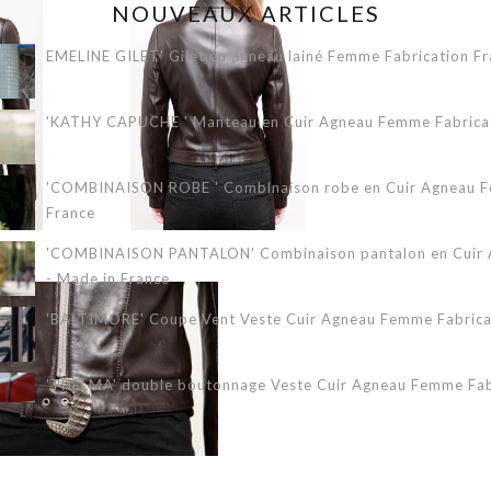
NOUVEAUX ARTICLES
EMELINE GILET' Gilet en agneau lainé Femme Fabrication Fr
'KATHY CAPUCHE ' Manteau en Cuir Agneau Femme Fabricati
'COMBINAISON ROBE ' Combinaison robe en Cuir Agneau Fe
France
'COMBINAISON PANTALON' Combinaison pantalon en Cuir A
- Made in France
'BALTIMORE' Coupe Vent Veste Cuir Agneau Femme Fabricat
'THELMA' double boutonnage Veste Cuir Agneau Femme Fabr
'ERIKA 3/4' Veste Cuir Agneau Femme Fabrication Française