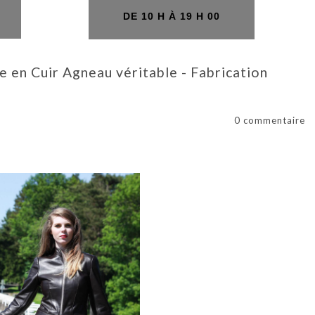
H
DE 10 H À 19 H 00
 en Cuir Agneau véritable - Fabrication
0 commentaire