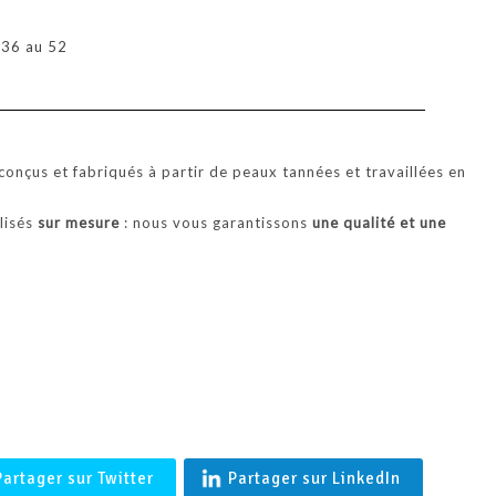
'BALTIMORE' Coupe vent en agneau merinos femme en Peau l
u 36 au 52
Française- Shearling
onçus et fabriqués à partir de peaux tannées et travaillées en
alisés
sur mesure
: nous vous garantissons
une qualité et une
.
Partager sur Twitter
Partager sur LinkedIn