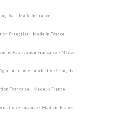
Accessoires Peau Lainée
ançaise - Made in France
Femme - Peau lainée - Coupe Vent
Femme - Cuir - Combinaison
Pantalon
on Française - Made in France
Shearling Femme
Shearling Homme
mme Fabrication Française - Made in
gneau Femme Fabrication Française
ion Française - Made in France
ication Française - Made in France
 - Made in France