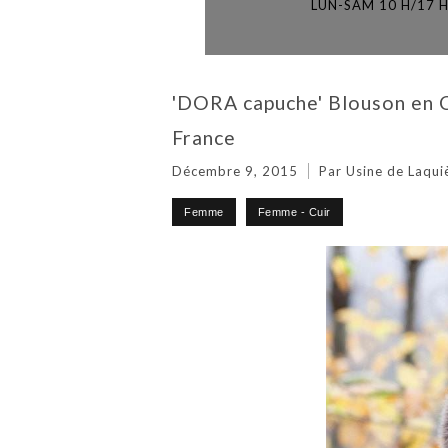
LUN-SAM 10 H/17 
'DORA capuche' Blouson en C
France
Décembre 9, 2015
Par Usine de Laqui