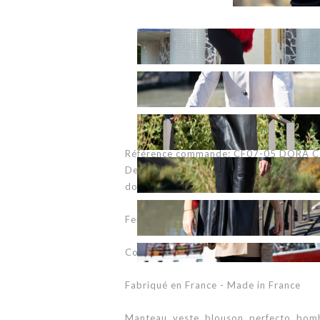
Référence commande: CF07-05 DORA C
Description: Blouson à capuche en cuir
doublure 100% satin
Fermeture glissière centrale
Couleur: Chèvre rustica (disponible dans
Fabriqué en France - Made in France
Manteau, veste, blouson, perfecto, bom