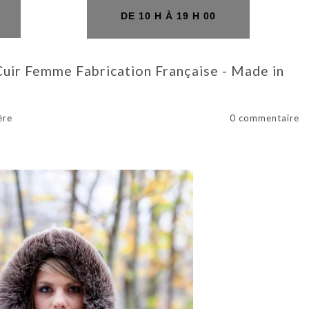
H
DE 10 H À 19 H 00
uir Femme Fabrication Française - Made in
ère
0 commentaire