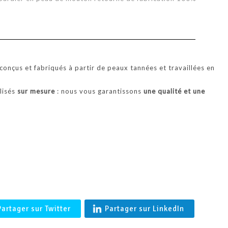
'BALTIMORE' Coupe vent en agneau merinos femme en Peau l
Française- Shearling
onçus et fabriqués à partir de peaux tannées et travaillées en
alisés
sur mesure
: nous vous garantissons
une qualité et une
.
Partager sur Twitter
Partager sur LinkedIn