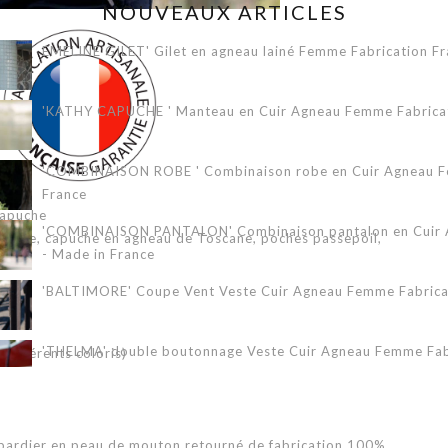
NOUVEAUX ARTICLES
EMELINE GILET' Gilet en agneau lainé Femme Fabrication Fr
'KATHY CAPUCHE ' Manteau en Cuir Agneau Femme Fabricati
'COMBINAISON ROBE ' Combinaison robe en Cuir Agneau Fe
France
apuche
'COMBINAISON PANTALON' Combinaison pantalon en Cuir A
 femme, capuche en agneau de Toscane, poches passepoil,
- Made in France
'BALTIMORE' Coupe Vent Veste Cuir Agneau Femme Fabricat
'THELMA' double boutonnage Veste Cuir Agneau Femme Fabr
 différents coloris)
'ERIKA 3/4' Veste Cuir Agneau Femme Fabrication Française
bardier en peau de mouton retourné de fabrication 100%