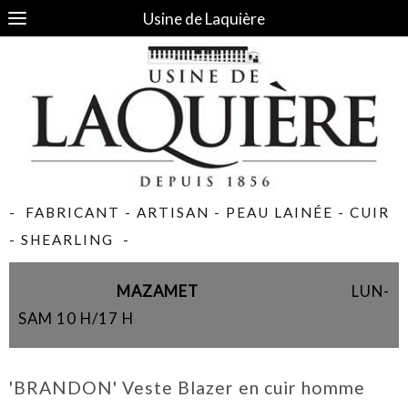
Usine de Laquière
- FABRICANT - ARTISAN - PEAU LAINÉE - CUIR
- SHEARLING -
MAZAMET
LUN-
SAM 10 H/17 H
'BRANDON' Veste Blazer en cuir homme