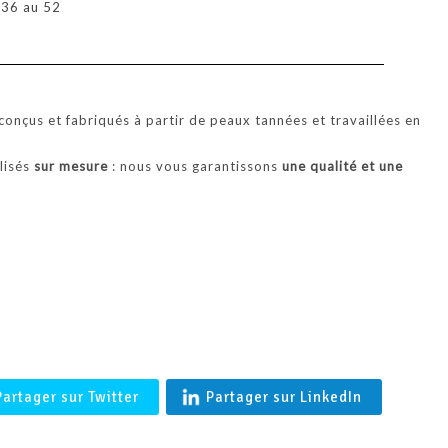
u 36 au 52
'BALTIMORE' Coupe vent en agneau merinos femme en Peau l
Française- Shearling
onçus et fabriqués à partir de peaux tannées et travaillées en
alisés
sur mesure
: nous vous garantissons
une qualité et une
.
Partager sur Twitter
Partager sur LinkedIn