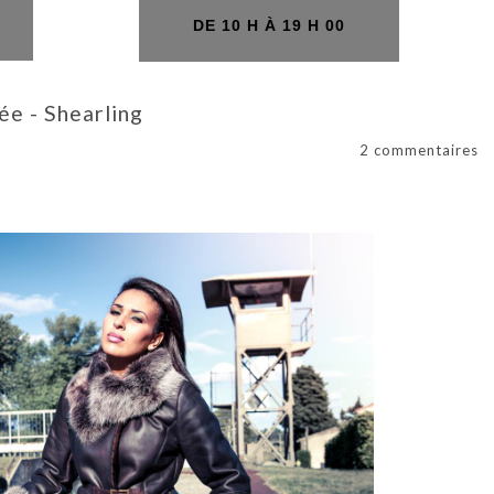
H
DE 10 H À 19 H 00
ée - Shearling
2 commentaires