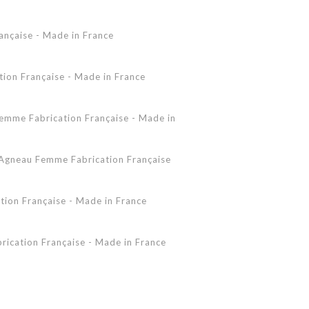
Accessoires Peau Lainée
ançaise - Made in France
Femme - Peau lainée - Coupe Vent
Femme - Cuir - Combinaison
Pantalon
on Française - Made in France
Shearling Femme
Shearling Homme
mme Fabrication Française - Made in
gneau Femme Fabrication Française
ion Française - Made in France
ication Française - Made in France
 - Made in France