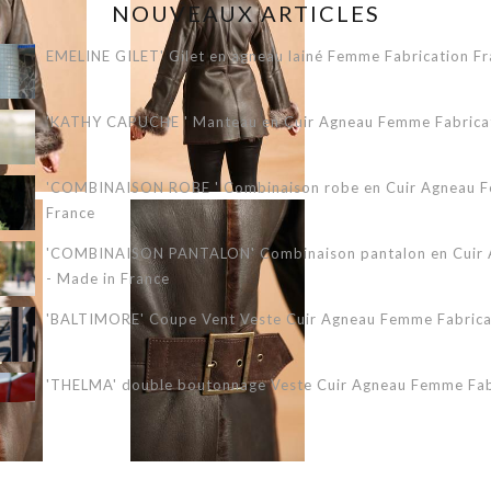
NOUVEAUX ARTICLES
EMELINE GILET' Gilet en agneau lainé Femme Fabrication Fr
'KATHY CAPUCHE ' Manteau en Cuir Agneau Femme Fabricati
'COMBINAISON ROBE ' Combinaison robe en Cuir Agneau Fe
France
'COMBINAISON PANTALON' Combinaison pantalon en Cuir A
- Made in France
'BALTIMORE' Coupe Vent Veste Cuir Agneau Femme Fabricat
'THELMA' double boutonnage Veste Cuir Agneau Femme Fabr
'ERIKA 3/4' Veste Cuir Agneau Femme Fabrication Française