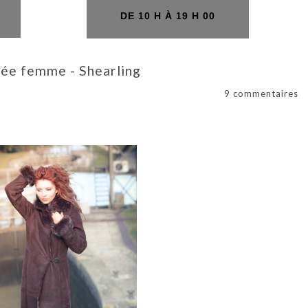
H
DE 10 H À 19 H 00
ée femme - Shearling
9 commentaires