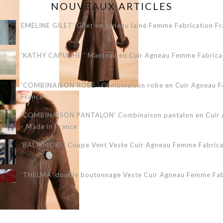
NOUVEAUX ARTICLES
EMELINE GILET' Gilet en agneau lainé Femme Fabrication Fr
'KATHY CAPUCHE ' Manteau en Cuir Agneau Femme Fabricati
'COMBINAISON ROBE ' Combinaison robe en Cuir Agneau Fe
France
'COMBINAISON PANTALON' Combinaison pantalon en Cuir A
- Made in France
'BALTIMORE' Coupe Vent Veste Cuir Agneau Femme Fabricat
'THELMA' double boutonnage Veste Cuir Agneau Femme Fabr
'ERIKA 3/4' Veste Cuir Agneau Femme Fabrication Française