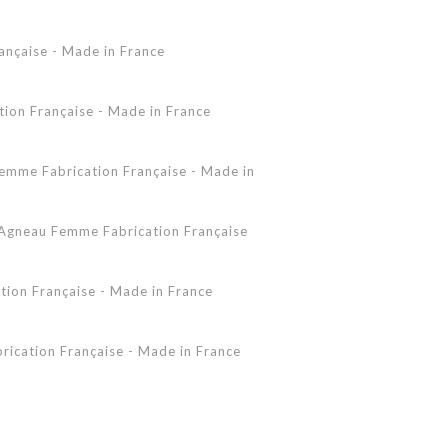
Accessoires Peau Lainée
ançaise - Made in France
Femme - Peau lainée - Coupe Vent
Femme - Cuir - Combinaison
Pantalon
on Française - Made in France
Shearling Femme
Shearling Homme
mme Fabrication Française - Made in
gneau Femme Fabrication Française
ion Française - Made in France
ication Française - Made in France
 - Made in France