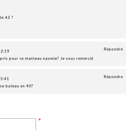
lle 42 ?
Répondre
12:19
el prix pour ce manteau naomie? Je vous remercié
Répondre
5:41
e ce bateau en 40?