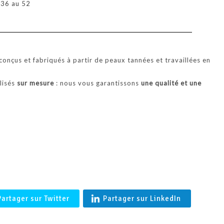
u 36 au 52
'BALTIMORE' Coupe vent en agneau merinos femme en Peau l
Française- Shearling
onçus et fabriqués à partir de peaux tannées et travaillées en
alisés
sur mesure
: nous vous garantissons
une qualité et une
.
Partager sur Twitter
Partager sur LinkedIn