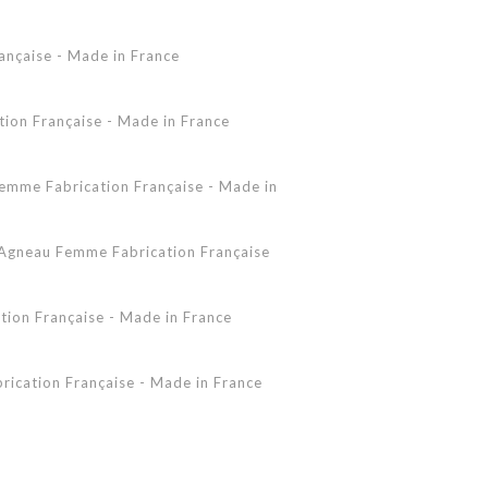
Accessoires Peau Lainée
ançaise - Made in France
Femme - Peau lainée - Coupe Vent
Femme - Cuir - Combinaison
Pantalon
on Française - Made in France
Shearling Femme
Shearling Homme
mme Fabrication Française - Made in
gneau Femme Fabrication Française
ion Française - Made in France
ication Française - Made in France
 - Made in France