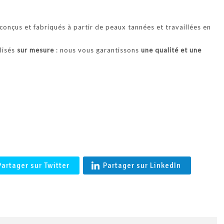
'BALTIMORE' Coupe vent en agneau merinos femme en Peau l
Française- Shearling
onçus et fabriqués à partir de peaux tannées et travaillées en
alisés
sur mesure
: nous vous garantissons
une qualité et une
.
Partager sur Twitter
Partager sur LinkedIn