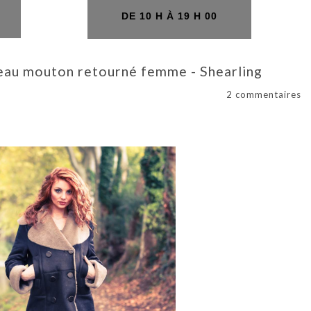
H
DE 10 H À 19 H 00
au mouton retourné femme - Shearling
2 commentaires