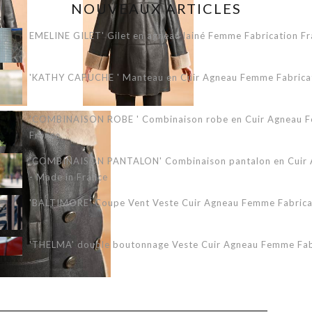
NOUVEAUX ARTICLES
EMELINE GILET' Gilet en agneau lainé Femme Fabrication Fr
'KATHY CAPUCHE ' Manteau en Cuir Agneau Femme Fabricati
'COMBINAISON ROBE ' Combinaison robe en Cuir Agneau Fe
France
'COMBINAISON PANTALON' Combinaison pantalon en Cuir A
- Made in France
'BALTIMORE' Coupe Vent Veste Cuir Agneau Femme Fabricat
'THELMA' double boutonnage Veste Cuir Agneau Femme Fabr
'ERIKA 3/4' Veste Cuir Agneau Femme Fabrication Française