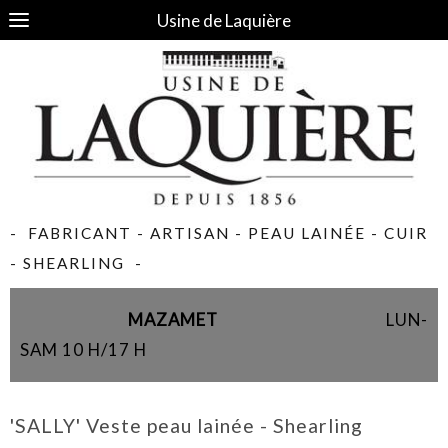
Usine de Laquière
- FABRICANT - ARTISAN - PEAU LAINÉE - CUIR
- SHEARLING -
MAZAMET
LUN-
SAM 10 H/17 H
'SALLY' Veste peau lainée - Shearling