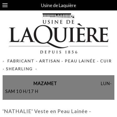
Usine de Laquière
- FABRICANT - ARTISAN - PEAU LAINÉE - CUIR
- SHEARLING -
MAZAMET
LUN-
SAM 10 H/17 H
'NATHALIE' Veste en Peau Lainée -