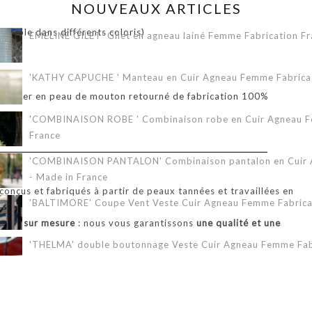
NOUVEAUX ARTICLES
onible dans différents coloris)
EMELINE GILET' Gilet en agneau lainé Femme Fabrication Fr
'KATHY CAPUCHE ' Manteau en Cuir Agneau Femme Fabricati
bardier en peau de mouton retourné de fabrication 100%
'COMBINAISON ROBE ' Combinaison robe en Cuir Agneau Fe
France
'COMBINAISON PANTALON' Combinaison pantalon en Cuir A
- Made in France
onçus et fabriqués à partir de peaux tannées et travaillées en
'BALTIMORE' Coupe Vent Veste Cuir Agneau Femme Fabricat
alisés
sur mesure
: nous vous garantissons
une qualité et une
.
'THELMA' double boutonnage Veste Cuir Agneau Femme Fabr
'ERIKA 3/4' Veste Cuir Agneau Femme Fabrication Française