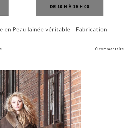
H
DE 10 H À 19 H 00
en Peau lainée véritable - Fabrication
e
0 commentaire