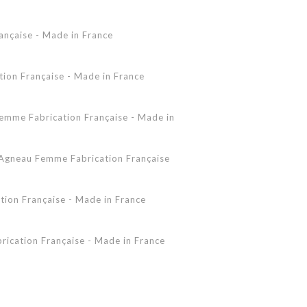
Accessoires Peau Lainée
ançaise - Made in France
Femme - Peau lainée - Coupe Vent
Femme - Cuir - Combinaison
Pantalon
on Française - Made in France
Shearling Femme
Shearling Homme
mme Fabrication Française - Made in
gneau Femme Fabrication Française
ion Française - Made in France
ication Française - Made in France
 - Made in France