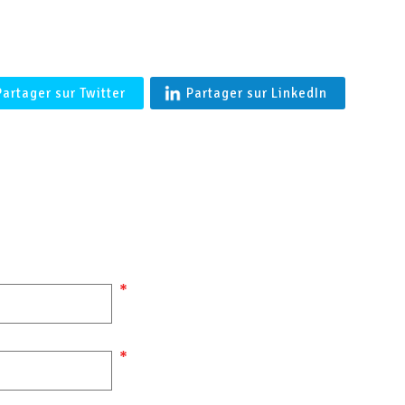
'BALTIMORE' Coupe vent en agneau merinos femme en Peau l
Française- Shearling
Partager sur Twitter
Partager sur LinkedIn