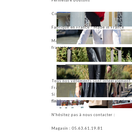
Fermeture boutons
Couleur: Agneau de toscane syrope (disp
Fabriqué en France - Made in France
Manteau, veste, blouson, perfecto, bom
française
Tous nos vêtements sont intégralement c
France.
Si vous le souhaitez, ils peuvent être ré
finition excellentes
, et un service soigné
N'hésitez pas à nous contacter :
Magasin : 05.63.61.19.81