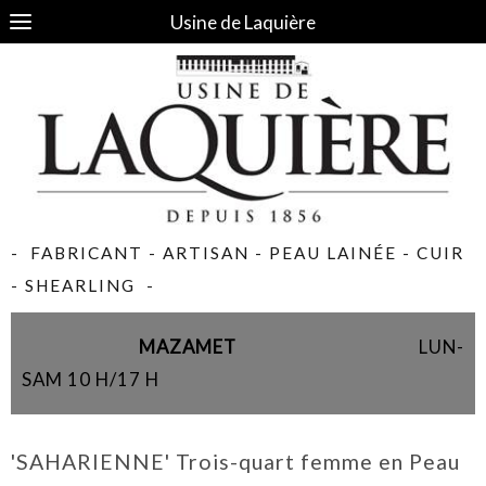
Usine de Laquière
- FABRICANT - ARTISAN - PEAU LAINÉE - CUIR
- SHEARLING -
MAZAMET
LUN-
SAM 10 H/17 H
'SAHARIENNE' Trois-quart femme en Peau