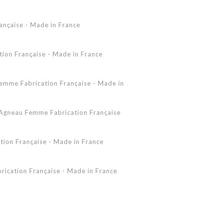
Accessoires Peau Lainée
ançaise - Made in France
Femme - Peau lainée - Coupe Vent
Femme - Cuir - Combinaison
Pantalon
on Française - Made in France
Shearling Femme
Shearling Homme
mme Fabrication Française - Made in
gneau Femme Fabrication Française
ion Française - Made in France
ication Française - Made in France
 - Made in France