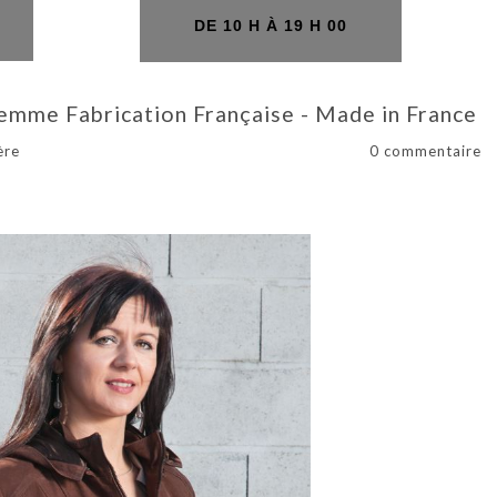
H
DE 10 H À 19 H 00
emme Fabrication Française - Made in France
ère
0 commentaire