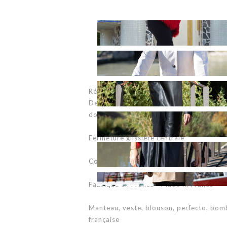
Référence commande: CF02-13 SABRIN
Description: Blouson à capuche en cuir f
doublure 100% satin
Fermeture glissière centrale
Couleur: agneau ciré brun (disponible da
Fabriqué en France - Made in France
Manteau, veste, blouson, perfecto, bom
française