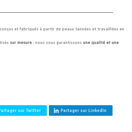
'BALTIMORE' Coupe vent en agneau merinos femme en Peau l
Française- Shearling
onçus et fabriqués à partir de peaux tannées et travaillées en
alisés
sur mesure
: nous vous garantissons
une qualité et une
.
Partager sur Twitter
Partager sur LinkedIn