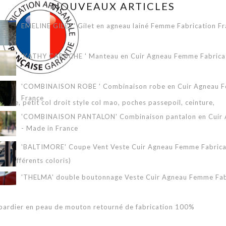
NOUVEAUX ARTICLES
EMELINE GILET' Gilet en agneau lainé Femme Fabrication Fr
'KATHY CAPUCHE ' Manteau en Cuir Agneau Femme Fabricati
'COMBINAISON ROBE ' Combinaison robe en Cuir Agneau Fe
A
France
emme, petit col droit style col mao, poches passepoil, ceinture,
'COMBINAISON PANTALON' Combinaison pantalon en Cuir A
- Made in France
'BALTIMORE' Coupe Vent Veste Cuir Agneau Femme Fabricat
ns différents coloris)
'THELMA' double boutonnage Veste Cuir Agneau Femme Fabr
bardier en peau de mouton retourné de fabrication 100%
'ERIKA 3/4' Veste Cuir Agneau Femme Fabrication Française