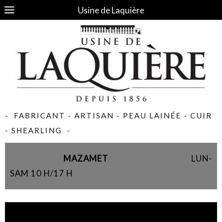
Usine de Laquière
- FABRICANT - ARTISAN - PEAU LAINÉE - CUIR
- SHEARLING -
MAZAMET
LUN-
SAM 10 H/17 H